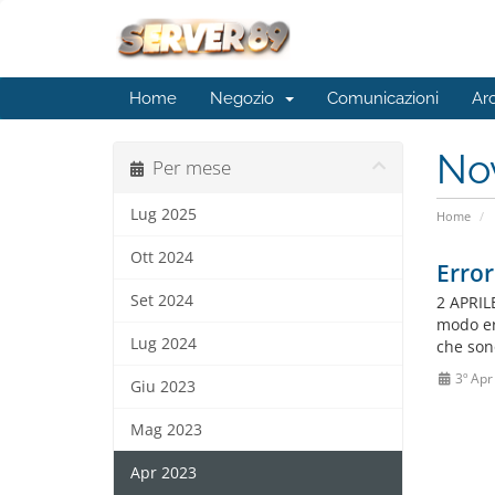
Home
Negozio
Comunicazioni
Ar
No
Per mese
Lug 2025
Home
Ott 2024
Error
Set 2024
2 APRILE
modo err
Lug 2024
che sono
3º Apr
Giu 2023
Mag 2023
Apr 2023