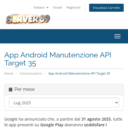
Italiano
Accedi
Registrati
Visualizza Carrello
Attiv
Navi
App Android Manutenzione API
Target 35
Home
Comunicazioni
App Android Manutenzione API Target 35
Per mese
Google ha annunciato che, a partire dal
31 agosto 2025
, tutte
le app presenti su
Google Play
dovranno
soddisfare i