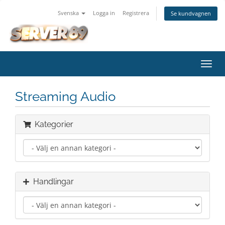
Svenska
Logga in
Registrera
Se kundvagnen
Växla
navig
Streaming Audio
Kategorier
Handlingar