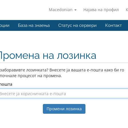
Macedonian
Најава на профил
оции
База на знаења
Статус на сервери
Контакт
Промена на лозинка
 заборавивте лозинката? Внесете ја вашата е-пошта како би го
почнале процесот на промена.
-пошта
Промени лозинка