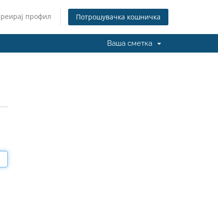
Креирај профил
Потрошувачка кошничка
Ваша сметка