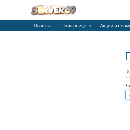
Почетна
Продавница
Акции и пром
Ја
за
Е