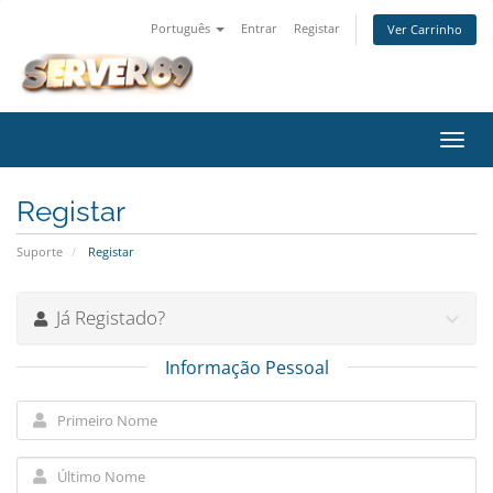
Português
Entrar
Registar
Ver Carrinho
Alter
nave
Registar
Suporte
Registar
Já Registado?
Informação Pessoal