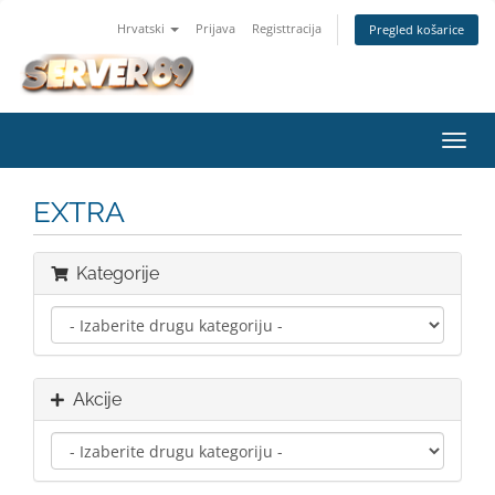
Hrvatski
Prijava
Registtracija
Pregled košarice
Preba
navig
EXTRA
Kategorije
Akcije