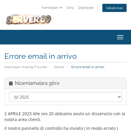
Azerbaijani
Giriş
Qeydiyyat
Səbətə bax
Naviq
keçid
Errore email in arrivo
Azerbaijan Hosting Provider
Elanlar
Errore email in arrivo
Nizamlamalara görə
2 APRILE 2023 Alle ore 20 abbiamo avuto un disservizio con la
nostra area clienti.
Il nostro pannello di controllo ha inviato ( in modo errato )