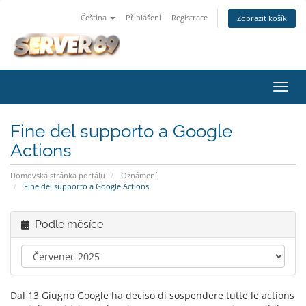
Čeština
Přihlášení
Registrace
Zobrazit košík
Přep
navig
Fine del supporto a Google
Actions
Domovská stránka portálu
Oznámení
Fine del supporto a Google Actions
Podle měsíce
Dal 13 Giugno Google ha deciso di sospendere tutte le actions