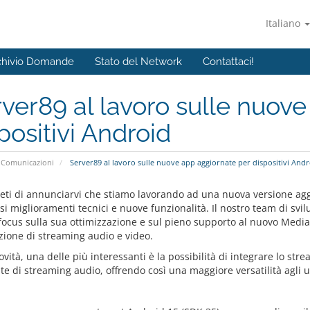
Italiano
chivio Domande
Stato del Network
Contattaci!
ver89 al lavoro sulle nuov
positivi Android
Comunicazioni
Server89 al lavoro sulle nuove app aggiornate per dispositivi Andr
ieti di annunciarvi che stiamo lavorando ad una nuova versione agg
i miglioramenti tecnici e nuove funzionalità. Il nostro team di sv
ocus sulla sua ottimizzazione e sul pieno supporto al nuovo Media3,
zione di streaming audio e video.
ovità, una delle più interessanti è la possibilità di integrare lo str
te di streaming audio, offrendo così una maggiore versatilità agli u