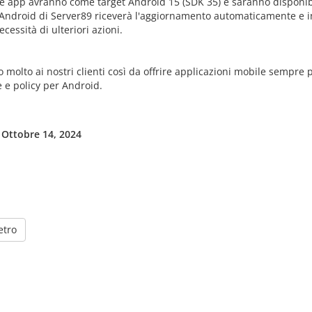
e app avranno come target Android 15 (SDK 35) e saranno disponibi
Android di Server89 riceverà l'aggiornamento automaticamente e 
cessità di ulteriori azioni.
molto ai nostri clienti così da offrire applicazioni mobile sempre 
e e policy per Android.
 Ottobre 14, 2024
etro