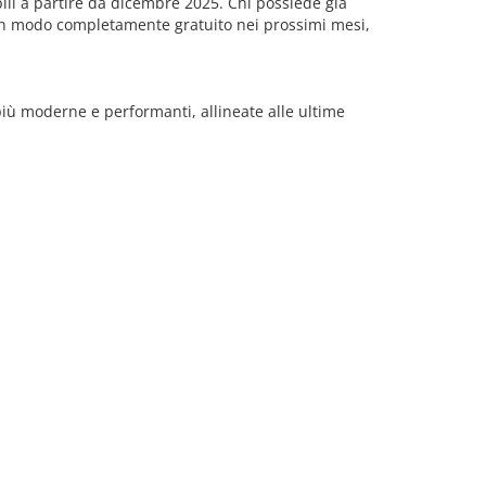
li a partire da dicembre 2025. Chi possiede già
in modo completamente gratuito nei prossimi mesi,
più moderne e performanti, allineate alle ultime