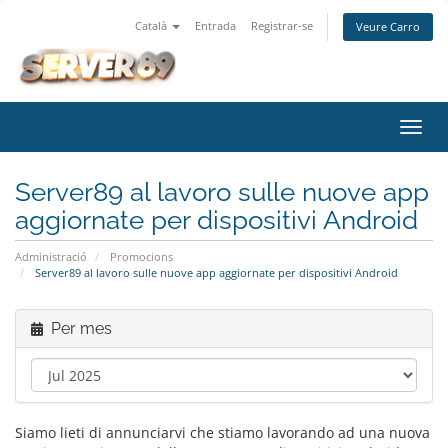
Català
Entrada
Registrar-se
Veure Carro
Canv
la
nave
Server89 al lavoro sulle nuove app
aggiornate per dispositivi Android
Administració
Promocions
Server89 al lavoro sulle nuove app aggiornate per dispositivi Android
Per mes
Siamo lieti di annunciarvi che stiamo lavorando ad una nuova