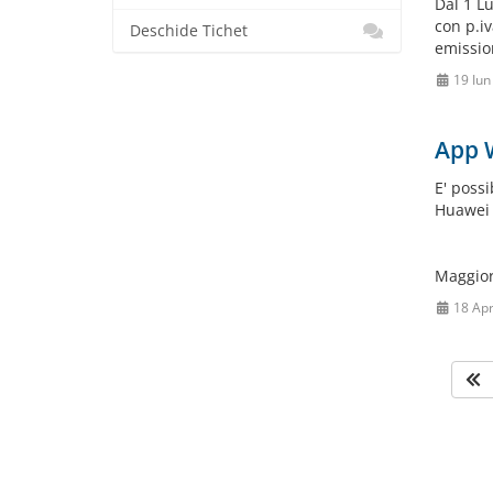
Dal 1 Lu
con p.iv
Deschide Tichet
emission
19 Iun
App 
E' poss
Huawei 
Maggior
18 Ap