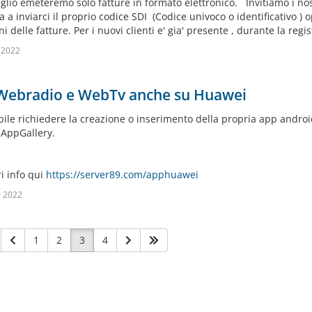
glio emeteremo solo fatture in formato elettronico. Invitiamo i nos
a a inviarci il proprio codice SDI (Codice univoco o identificativo
i delle fatture. Per i nuovi clienti e' gia' presente , durante la regis
 2022
Webradio e WebTv anche su Huawei
ibile richiedere la creazione o inserimento della propria app andro
AppGallery.
i info qui
https://server89.com/apphuawei
r 2022
1
2
3
4