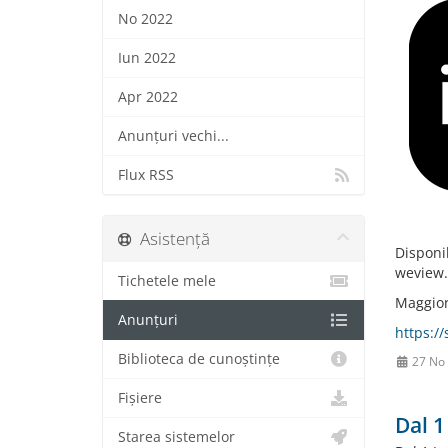
No 2022
Iun 2022
Apr 2022
Anunțuri vechi...
Flux RSS
Asistență
Disponi
weview.
Tichetele mele
Maggiori
Anunțuri
https:/
Biblioteca de cunoștințe
27 No
Fișiere
Dal 1
Starea sistemelor