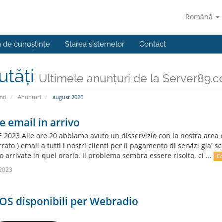
Română
a de cunoștințe
Starea sistemelor
Contact
utăți
Ultimele anunțuri de la Server89.c
nți
Anunțuri
august 2026
e email in arrivo
 2023 Alle ore 20 abbiamo avuto un disservizio con la nostra area cli
ato ) email a tutti i nostri clienti per il pagamento di servizi gia' sc
 arrivate in quel orario. Il problema sembra essere risolto, ci ...
C
2023
OS disponibili per Webradio