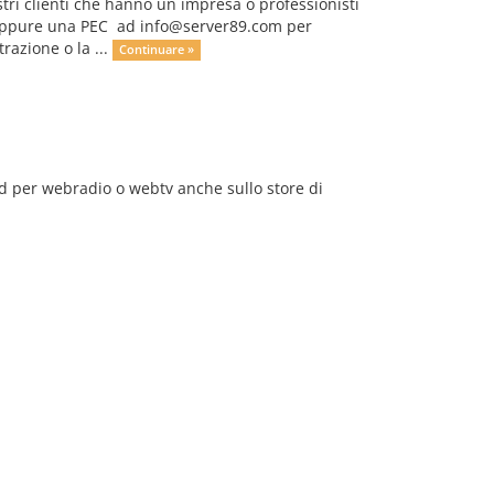
tri clienti che hanno un impresa o professionisti
 ) oppure una PEC ad
info@server89.com
per
trazione o la ...
Continuare »
id per webradio o webtv anche sullo store di