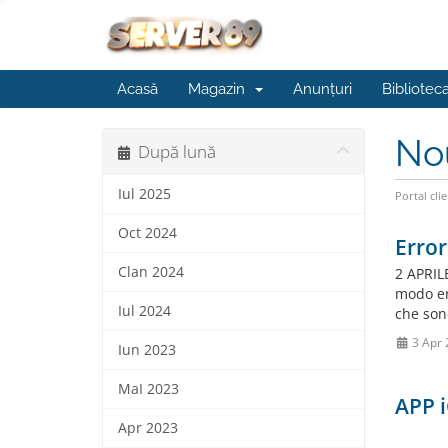
Acasă
Magazin
Anunțuri
Bibliotec
No
După lună
Iul 2025
Portal clie
Oct 2024
Error
Clan 2024
2 APRILE
modo err
Iul 2024
che sono
3 Apr 
Iun 2023
MaI 2023
APP i
Apr 2023