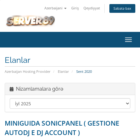
Azerbaijani
Giriş
Qeydiyyat
Səbətə bax
Naviq
keçid
Elanlar
Azerbaijan Hosting Provider
Elanlar
Sent 2020
Nizamlamalara görə
MINIGUIDA SONICPANEL ( GESTIONE
AUTODJ E DJ ACCOUNT )