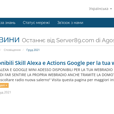
Українська
за знань
Статус мережі
Зв'язок з нами
вини
Останнє від Server89.com di Agos
Сповіщення
Груд 2021
nibili Skill Alexa e Actions Google per la tua
ALEXA E GOOGLE MINI ADESSO DISPONIBILI PER LA TUA WEBRADIO 
I FAR SENTIRE LA PROPRIA WEBRADIO ANCHE TRAMITE LA DOMOTIC
scoltare radio nuova salerno" Visita questa pagina per maggiori i
алі »
уд 2021