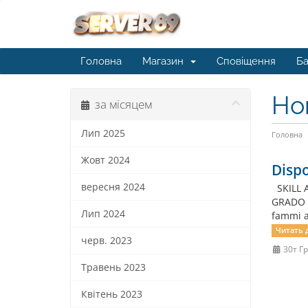
Головна
Магазин
Сповіщення
Ба
Но
за місяцем
Лип 2025
Головна
Жовт 2024
Dispo
вересня 2024
SKILL 
GRADO D
Лип 2024
fammi a
Читать д
черв. 2023
30т Гр
Травень 2023
Квітень 2023