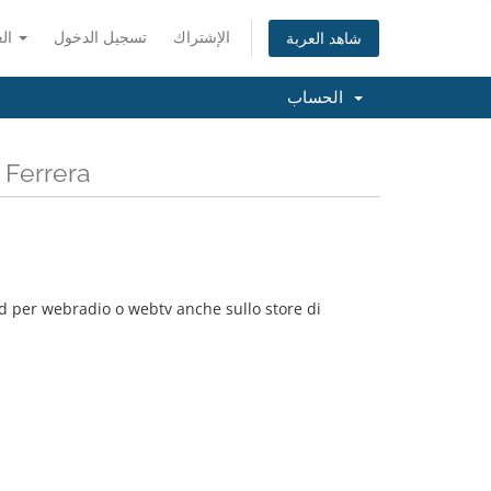
الإشتراك
تسجيل الدخول
العربية
شاهد العربة
الحساب
عرض الكل م
id per webradio o webtv anche sullo store di