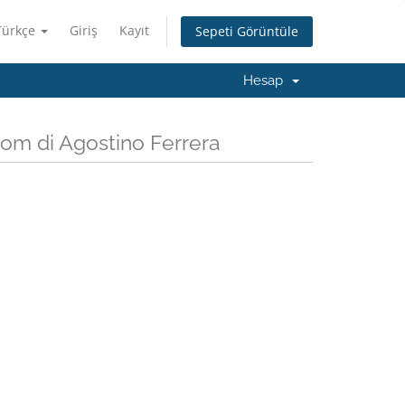
Türkçe
Giriş
Kayıt
Sepeti Görüntüle
Hesap
com di Agostino Ferrera