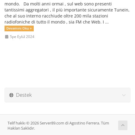
mondo. Da molti anni ormai , sul web sono presenti
tantissimi aggregatori , il più importante sicuramente Tunein,
che al suo interno racchiude oltre 200 mila stazioni
radiofoniche di tutto il mondo , sia FM che Web. I ...
Devamını Oku »
5pe Eylül 2024
Destek
Telif hakkı © 2026 Server89.com di Agostino Ferrera. Tüm
Hakları Saklıdır.