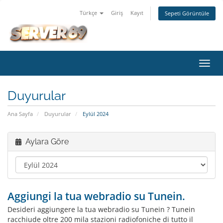
Türkçe
Giriş
Kayıt
Sepeti Görüntüle
Gezi
değiş
Duyurular
Ana Sayfa
Duyurular
Eylül 2024
Aylara Göre
Aggiungi la tua webradio su Tunein.
Desideri aggiungere la tua webradio su Tunein ? Tunein
racchiude oltre 200 mila stazioni radiofoniche di tutto il