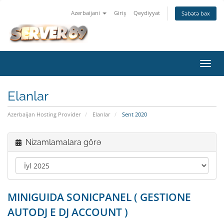
Azerbaijani
Giriş
Qeydiyyat
Səbətə bax
Naviq
keçid
Elanlar
Azerbaijan Hosting Provider
Elanlar
Sent 2020
Nizamlamalara görə
MINIGUIDA SONICPANEL ( GESTIONE
AUTODJ E DJ ACCOUNT )