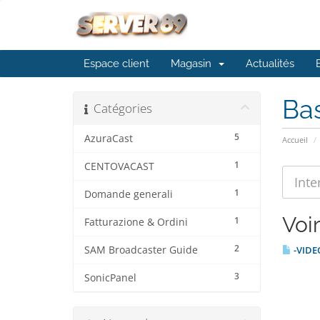
Espace client
Magasin
Actualités
Ba
Catégories
5
AzuraCast
Accueil
1
CENTOVACAST
1
Domande generali
Voir
1
Fatturazione & Ordini
2
SAM Broadcaster Guide
-VIDE
3
SonicPanel