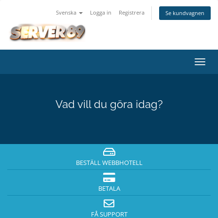
Svenska
Logga in
Registrera
Se kundvagnen
Växla
navig
Vad vill du göra idag?
BESTÄLL WEBBHOTELL
BETALA
FÅ SUPPORT