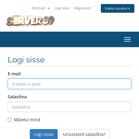
Estonian
Logi sisse
Registreeri
Vaata ostukorvi
Lülit
navig
Logi sisse
E-mail
Salasõna
Mäleta mind
Unustasid salasõna?