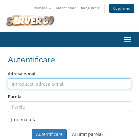
Română
Autentificare
Înregistrare
Coșul meu
Navi
Toggl
Autentificare
Adresa e-mail
Parola
nu mă uita
Ai uitat parola?