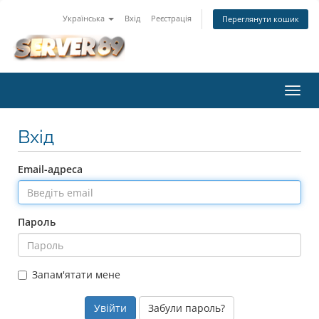
Українська
Вхід
Реєстрація
Переглянути кошик
Пере
наві
Вхід
Email-адреса
Пароль
Запам'ятати мене
Забули пароль?