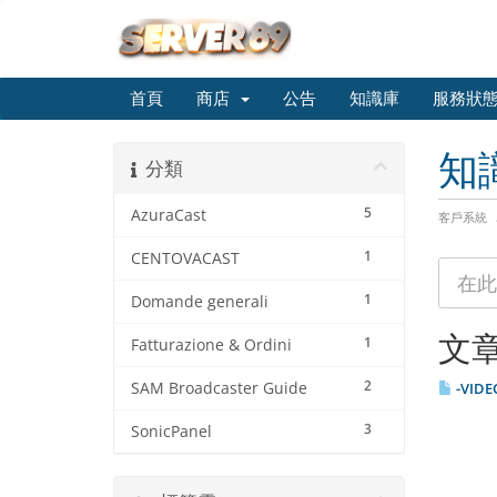
首頁
商店
公告
知識庫
服務狀
知
分類
5
AzuraCast
客戶系統
1
CENTOVACAST
1
Domande generali
文
1
Fatturazione & Ordini
2
SAM Broadcaster Guide
-VIDEO
3
SonicPanel