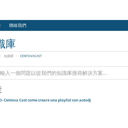
態
聯絡我們
識庫
知識庫
CENTOVACAST
章
- Centova Cast come creare una playlist con autodj