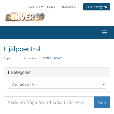
Svenska
Logga in
Registrera
Se kundvagnen
Växla
navig
Hjälpcentral
Support
Hjälpcentral
CENTOVACAST
Kategorier