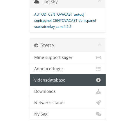
Tag sky
AUTODJ CENTOVACAST
autodj
sonicpanel
CENTOVACAST
sonicpanel
statisticrelay sam 4.2.2
Støtte
Mine support sager
Annonceringer
Vidensdatabase
Downloads
Netværksstatus
Ny Sag