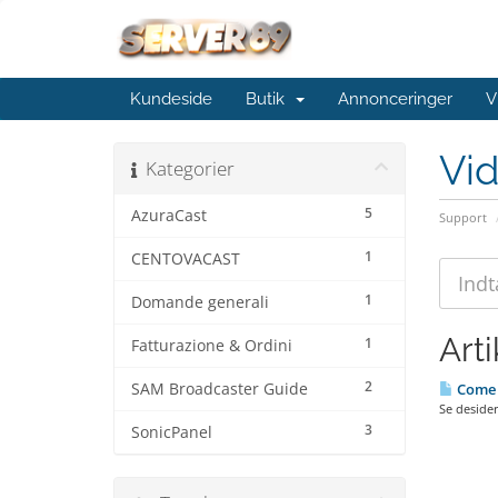
Kundeside
Butik
Annonceringer
V
Vi
Kategorier
5
AzuraCast
Support
1
CENTOVACAST
1
Domande generali
Arti
1
Fatturazione & Ordini
2
SAM Broadcaster Guide
Come e
Se desideri
3
SonicPanel