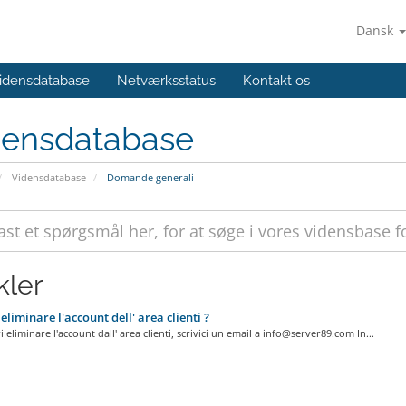
Dansk
idensdatabase
Netværksstatus
Kontakt os
densdatabase
Vidensdatabase
Domande generali
kler
liminare l'account dell' area clienti ?
 eliminare l'account dall' area clienti, scrivici un email a
info@server89.com
In...