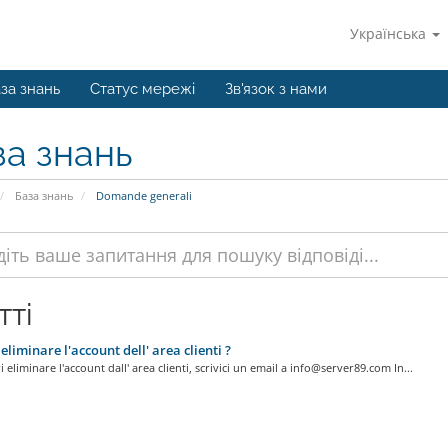
Українська
за знань
Статус мережі
Зв'язок з нами
за знань
База знань
Domande generali
тті
liminare l'account dell' area clienti ?
 eliminare l'account dall' area clienti, scrivici un email a
info@server89.com
In...