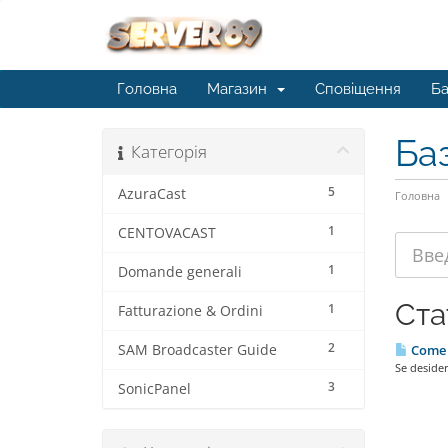
Головна
Магазин
Сповіщення
Ба
Ба
Категорія
5
AzuraCast
Головна
1
CENTOVACAST
1
Domande generali
Ста
1
Fatturazione & Ordini
2
SAM Broadcaster Guide
Come e
Se desideri
3
SonicPanel