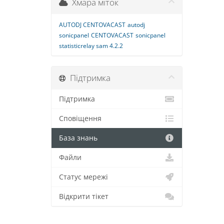
Хмара міток
AUTODJ CENTOVACAST
autodj
sonicpanel
CENTOVACAST
sonicpanel
statisticrelay sam 4.2.2
Підтримка
Підтримка
Сповіщення
База знань
Файли
Статус мережі
Відкрити тікет