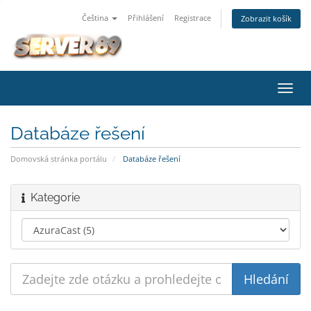
Čeština
Přihlášení
Registrace
Zobrazit košík
Přep
navig
Databáze řešení
Domovská stránka portálu
Databáze řešení
Kategorie